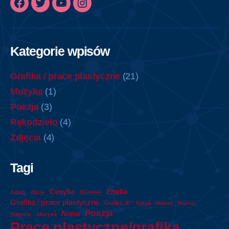
Facebook
Twitter
YouTube
Instagram
Kategorie wpisów
Grafika / prace plastyczne
(21)
Muzyka
(1)
Poezja
(3)
Rękodzieło
(4)
Zdjęcia
(4)
Tagi
Cecylia
Emilia
Adam
Alicja
Dominik
Grafika / prace plastyczne
Grafika 3D
Katyń
Marcel
Marcin
Poezja
Nona
Mateusz
Muzyka
Prace plastyczne/grafika