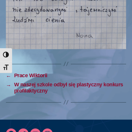
TOGGLE HIGH CONTRAST
TOGGLE FONT SIZE
←
Prace Wiktorii
→
W naszej szkole odbył się plastyczny konkurs
profilaktyczny